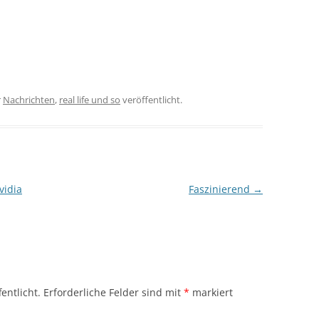
r
Nachrichten
,
real life und so
veröffentlicht.
vidia
Faszinierend
→
entlicht.
Erforderliche Felder sind mit
*
markiert