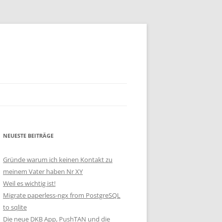
NEUESTE BEITRÄGE
Gründe warum ich keinen Kontakt zu
meinem Vater haben Nr XY
Weil es wichtig ist!
Migrate paperless-ngx from PostgreSQL
to sqlite
Die neue DKB App, PushTAN und die