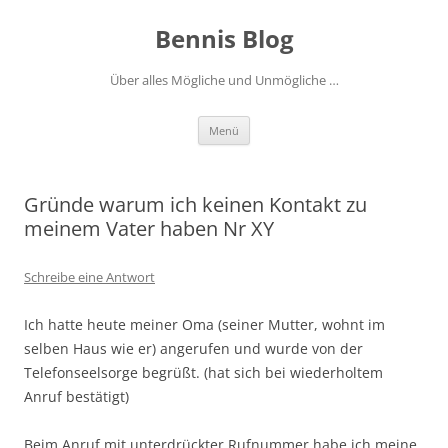
Zum
Inhalt
Bennis Blog
springen
Über alles Mögliche und Unmögliche …
Menü
Gründe warum ich keinen Kontakt zu
meinem Vater haben Nr XY
Schreibe eine Antwort
Ich hatte heute meiner Oma (seiner Mutter, wohnt im
selben Haus wie er) angerufen und wurde von der
Telefonseelsorge begrüßt. (hat sich bei wiederholtem
Anruf bestätigt)
Beim Anruf mit unterdrückter Rufnummer habe ich meine