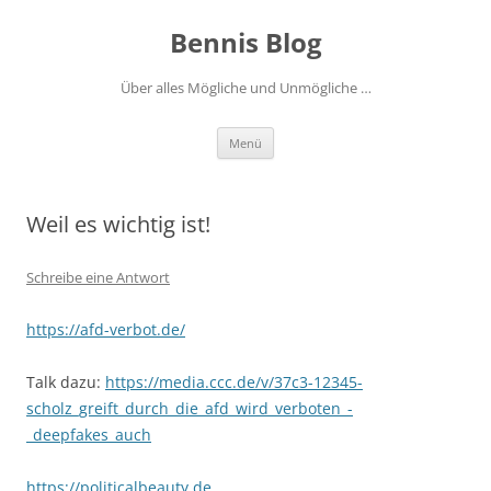
Zum
Inhalt
Bennis Blog
springen
Über alles Mögliche und Unmögliche …
Menü
Weil es wichtig ist!
Schreibe eine Antwort
https://afd-verbot.de/
Talk dazu:
https://media.ccc.de/v/37c3-12345-
scholz_greift_durch_die_afd_wird_verboten_-
_deepfakes_auch
https://politicalbeauty.de