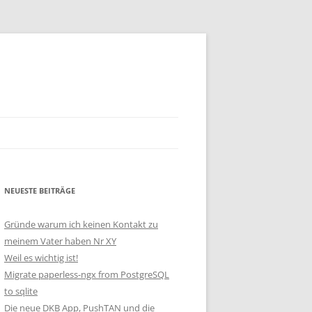
NEUESTE BEITRÄGE
Gründe warum ich keinen Kontakt zu
meinem Vater haben Nr XY
Weil es wichtig ist!
Migrate paperless-ngx from PostgreSQL
to sqlite
Die neue DKB App, PushTAN und die