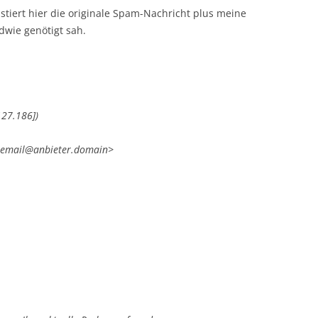
istiert hier die originale Spam-Nachricht plus meine
dwie genötigt sah.
127.186])
ne-email@anbieter.domain>