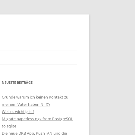
NEUESTE BEITRÄGE
Gründe warum ich keinen Kontakt zu
meinem Vater haben Nr XY
Weil es wichtig ist!
Migrate paperless-ngx from PostgreSQL
to sqlite
Die neue DKB App, PushTAN und die