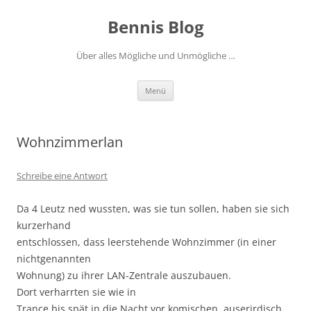
Zum
Inhalt
Bennis Blog
springen
Über alles Mögliche und Unmögliche …
Menü
Wohnzimmerlan
Schreibe eine Antwort
Da 4 Leutz ned wussten, was sie tun sollen, haben sie sich
kurzerhand
entschlossen, dass leerstehende Wohnzimmer (in einer
nichtgenannten
Wohnung) zu ihrer LAN-Zentrale auszubauen.
Dort verharrten sie wie in
Trance bis spät in die Nacht vor komischen, auserirdisch