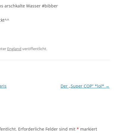
ins arschkalte Wasser #bibber
ckt^^
nter
England
veröffentlicht.
aris
Der „Super COP“ *lol*
→
entlicht.
Erforderliche Felder sind mit
*
markiert