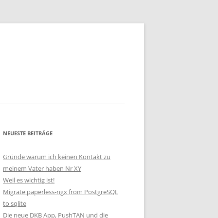
NEUESTE BEITRÄGE
Gründe warum ich keinen Kontakt zu
meinem Vater haben Nr XY
Weil es wichtig ist!
Migrate paperless-ngx from PostgreSQL
to sqlite
Die neue DKB App, PushTAN und die