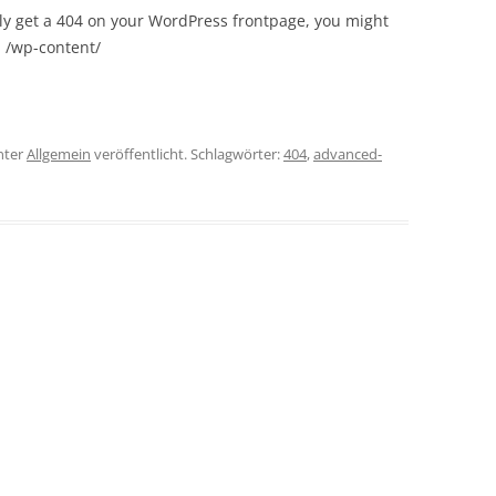
ly get a 404 on your WordPress frontpage, you might
 /wp-content/
nter
Allgemein
veröffentlicht. Schlagwörter:
404
,
advanced-