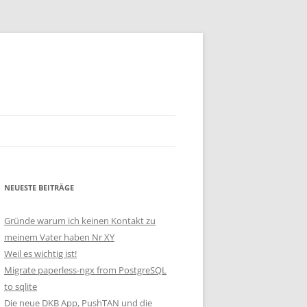
NEUESTE BEITRÄGE
Gründe warum ich keinen Kontakt zu
meinem Vater haben Nr XY
Weil es wichtig ist!
Migrate paperless-ngx from PostgreSQL
to sqlite
Die neue DKB App, PushTAN und die