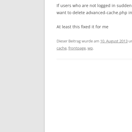
If users who are not logged in sudden
want to delete advanced-cache.php in
At least this fixed it for me
Dieser Beitrag wurde am
10. August 2013
u
cache
,
frontpage
,
wp
.