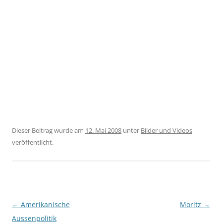
Dieser Beitrag wurde am
12. Mai 2008
unter
Bilder und Videos
veröffentlicht.
Beitragsnavigation
←
Amerikanische
Moritz
→
Aussenpolitik