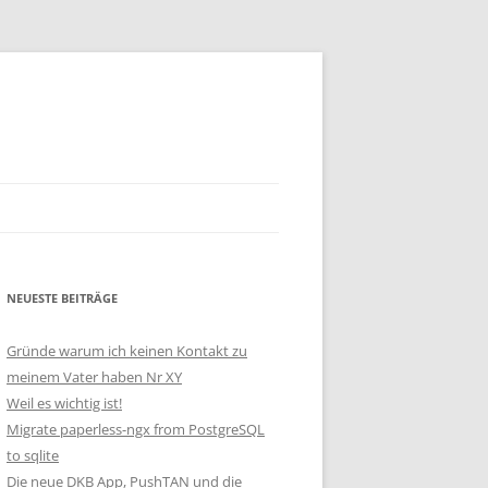
NEUESTE BEITRÄGE
Gründe warum ich keinen Kontakt zu
meinem Vater haben Nr XY
Weil es wichtig ist!
Migrate paperless-ngx from PostgreSQL
to sqlite
Die neue DKB App, PushTAN und die