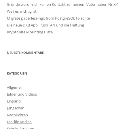
Gründe warum ich keinen Kontakt zu meinem Vater haben Nr XY
Weil es wichtig ist!
Migrate paperless-ngx from PostgreSQL to sqlite
Die neue DKB App, PushTAN und die Haftung
Kryptonite Mounting Plate
NEUESTE KOMMENTARE
KATEGORIEN
Allgemein
Bilder und Videos
England
Jungschar
Nachrichten
real life und so
Schule/Studium