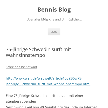
Zum
Inhalt
Bennis Blog
springen
Über alles Mögliche und Unmögliche …
Menü
75-jährige Schwedin surft mit
Wahnsinnstempo
Schreibe eine Antwort
http://www.welt.de/webwelt/article1039306/75-
jaehrige_Schwedin_surft_mit_Wahnsinnstempo.html
Eine 75-jährige Schwedin surft derzeit mit einer
atemberaubenden
Geschwindigkeit von 40 Gigabit pro Sekunde im Internet.