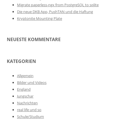
Migrate paperless-ngx from PostgreSQL to sqlite
Die neue DKB App, PushTAN und die Haftung
Kryptonite Mounting Plate
NEUESTE KOMMENTARE
KATEGORIEN
Allgemein
Bilder und Videos
England
Jungschar
Nachrichten
real life und so
Schule/Studium