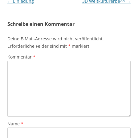
←
Einladung
3D Weltkulturerbe^^
→
B
e
Schreibe einen Kommentar
i
t
Deine E-Mail-Adresse wird nicht veröffentlicht.
r
Erforderliche Felder sind mit
*
markiert
a
Kommentar
*
g
s
n
a
v
i
g
Name
*
a
t