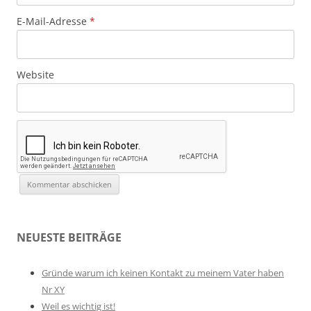
i
E-Mail-Adresse
*
o
n
Website
NEUESTE BEITRÄGE
Gründe warum ich keinen Kontakt zu meinem Vater haben
Nr XY
Weil es wichtig ist!