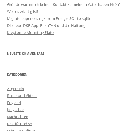
Gründe warum ich keinen Kontakt zu meinem Vater haben Nr XY
Weil es wichtig ist!
Migrate paperless-ngx from PostgreSQL to sqlite
Die neue DKB App, PushTAN und die Haftung
Kryptonite Mounting Plate
NEUESTE KOMMENTARE
KATEGORIEN
Allgemein
Bilder und Videos
England
Jungschar
Nachrichten
real life und so
Schule/Studium