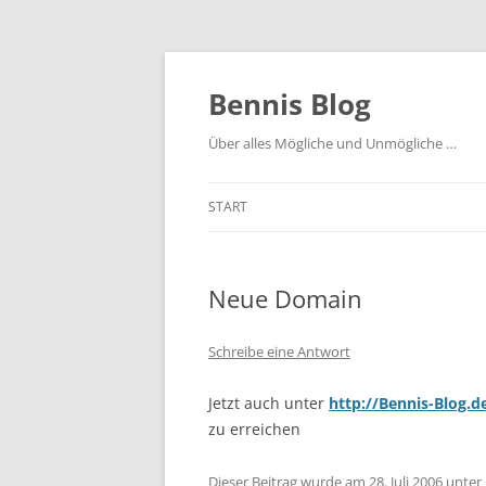
Zum
Inhalt
springen
Bennis Blog
Über alles Mögliche und Unmögliche …
START
Neue Domain
Schreibe eine Antwort
Jetzt auch unter
http://Bennis-Blog.d
zu erreichen
Dieser Beitrag wurde am
28. Juli 2006
unter