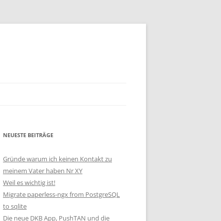
NEUESTE BEITRÄGE
Gründe warum ich keinen Kontakt zu
meinem Vater haben Nr XY
Weil es wichtig ist!
Migrate paperless-ngx from PostgreSQL
to sqlite
Die neue DKB App, PushTAN und die