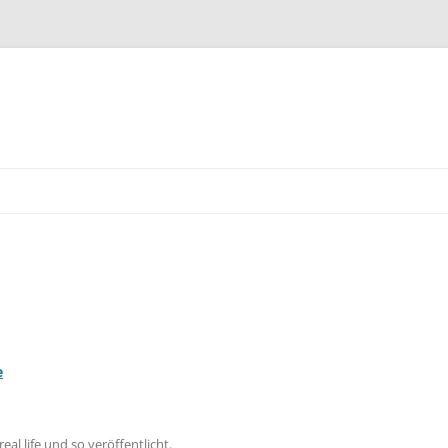
e
real life und so
veröffentlicht.